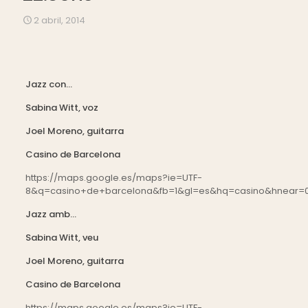
2 abril, 2014
Jazz con…
Sabina Witt, voz
Joel Moreno, guitarra
Casino de Barcelona
https://maps.google.es/maps?ie=UTF-
8&q=casino+de+barcelona&fb=1&gl=es&hq=casino&hnear=0
Jazz amb…
Sabina Witt, veu
Joel Moreno, guitarra
Casino de Barcelona
https://maps.google.es/maps?ie=UTF-