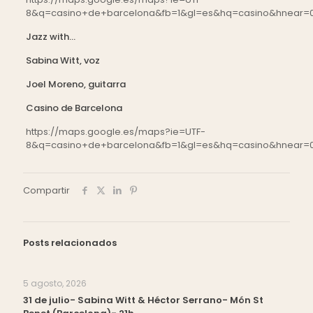
8&q=casino+de+barcelona&fb=1&gl=es&hq=casino&hnear=0
Jazz with…
Sabina Witt, voz
Joel Moreno, guitarra
Casino de Barcelona
https://maps.google.es/maps?ie=UTF-
8&q=casino+de+barcelona&fb=1&gl=es&hq=casino&hnear=0
Compartir
Posts relacionados
5 agosto, 2026
31 de julio- Sabina Witt & Héctor Serrano- Món St