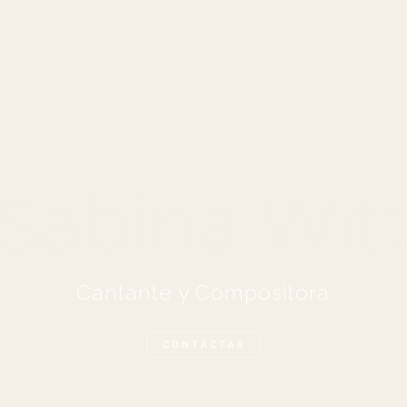
Sabina Wit
Cantante y Compositora
C O N T A C T A R