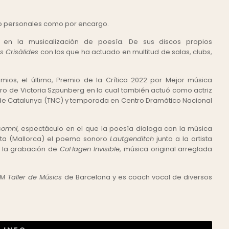
to personales como por encargo.
 en la musicalización de poesía. De sus discos propios
s Crisàlides
con los que ha actuado en multitud de salas, clubs,
mios, el último, Premio de la Crítica 2022 por Mejor música
tro de Victoria Szpunberg en la cual también actuó como actriz
de Catalunya (TNC) y temporada en Centro Dramático Nacional
somni
, espectáculo en el que la poesía dialoga con la música
alita (Mallorca) el poema sonoro
Lautgenditch
junto a la artista
o la grabación de
Col·lagen Invisible
, música original arreglada
M Taller de Músics
de Barcelona y es coach vocal de diversos