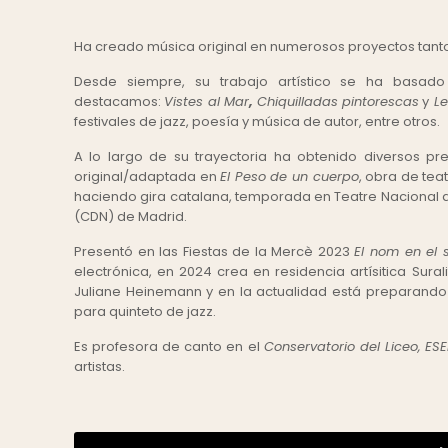
Ha creado música original en numerosos proyectos tan
Desde siempre, su trabajo artístico se ha basado
destacamos:
Vistes al Mar
,
Chiquilladas pintorescas
y
Le
festivales de jazz, poesía y música de autor, entre otros.
A lo largo de su trayectoria ha obtenido diversos pre
original/adaptada en
El Peso de un cuerpo
, obra de tea
haciendo gira catalana, temporada en Teatre Nacional 
(CDN) de Madrid.
Presentó en las Fiestas de la Mercè 2023
El nom en el 
electrónica, en 2024 crea en residencia artísitica Sur
Juliane Heinemann y en la actualidad está preparand
para quinteto de jazz.
Es profesora de canto en el
Conservatorio del Liceo,
ESE
artistas.