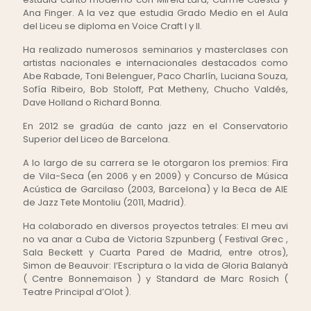
Ana Finger. A la vez que estudia Grado Medio en el Aula
del Liceu se diploma en Voice Craft I y II.
Ha realizado numerosos seminarios y masterclases con
artistas nacionales e internacionales destacados como
Abe Rabade, Toni Belenguer, Paco Charlín, Luciana Souza,
Sofía Ribeiro, Bob Stoloff, Pat Metheny, Chucho Valdés,
Dave Holland o Richard Bonna.
En 2012 se gradúa de canto jazz en el Conservatorio
Superior del Liceo de Barcelona.
A lo largo de su carrera se le otorgaron los premios: Fira
de Vila-Seca (en 2006 y en 2009) y Concurso de Música
Acústica de Garcilaso (2003, Barcelona) y la Beca de AIE
de Jazz Tete Montoliu (2011, Madrid).
Ha colaborado en diversos proyectos tetrales: El meu avi
no va anar a Cuba de Victoria Szpunberg ( Festival Grec ,
Sala Beckett y Cuarta Pared de Madrid, entre otros),
Simon de Beauvoir: l’Escriptura o la vida de Gloria Balanyà
( Centre Bonnemaison ) y Standard de Marc Rosich (
Teatre Principal d’Olot ).